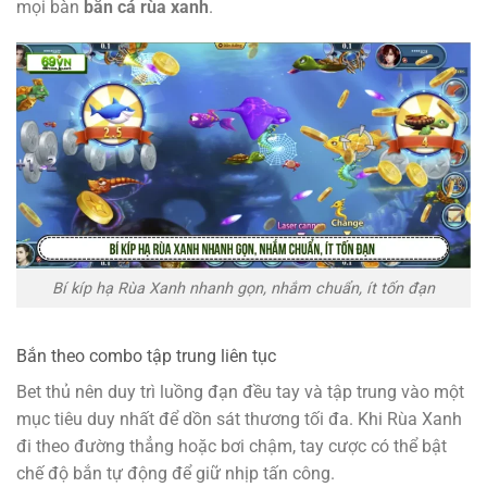
mọi bàn
bắn cá rùa xanh
.
Bí kíp hạ Rùa Xanh nhanh gọn, nhắm chuẩn, ít tốn đạn
Bắn theo combo tập trung liên tục
Bet thủ nên duy trì luồng đạn đều tay và tập trung vào một
mục tiêu duy nhất để dồn sát thương tối đa. Khi Rùa Xanh
đi theo đường thẳng hoặc bơi chậm, tay cược có thể bật
chế độ bắn tự động để giữ nhịp tấn công.