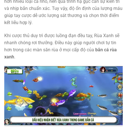
hơn nhiều loại cá nhỏ, nên quá trình hạ gục cần sự kiên trì
và nhịp bắn chuẩn xác. Tuy vậy, độ ổn định của lượng máu
giúp tay cược dễ ước lượng sát thương và chọn thời điểm
kết liễu hợp lý.
Khi cược thủ duy trì được luồng đạn đều tay, Rùa Xanh sẽ
nhanh chóng rơi thưởng. Điều này giúp người chơi tự tin
hơn trong các màn săn rùa ở mọi cấp độ của
bắn cá rùa
xanh
.