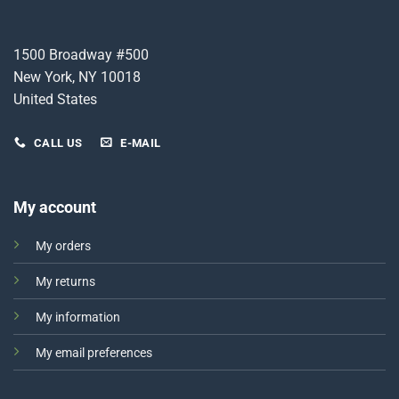
1500 Broadway #500
New York, NY 10018
United States
CALL US
E-MAIL
My account
My orders
My returns
My information
My email preferences