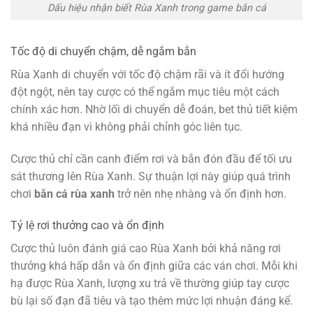
Dấu hiệu nhận biết Rùa Xanh trong game bắn cá
Tốc độ di chuyển chậm, dễ ngắm bắn
Rùa Xanh di chuyển với tốc độ chậm rãi và ít đổi hướng
đột ngột, nên tay cược có thể ngắm mục tiêu một cách
chính xác hơn. Nhờ lối di chuyển dễ đoán, bet thủ tiết kiệm
khá nhiều đạn vì không phải chỉnh góc liên tục.
Cược thủ chỉ cần canh điểm rơi và bắn đón đầu để tối ưu
sát thương lên Rùa Xanh. Sự thuận lợi này giúp quá trình
chơi
bắn cá rùa xanh
trở nên nhẹ nhàng và ổn định hơn.
Tỷ lệ rơi thưởng cao và ổn định
Cược thủ luôn đánh giá cao Rùa Xanh bởi khả năng rơi
thưởng khá hấp dẫn và ổn định giữa các ván chơi. Mỗi khi
hạ được Rùa Xanh, lượng xu trả về thường giúp tay cược
bù lại số đạn đã tiêu và tạo thêm mức lợi nhuận đáng kể.