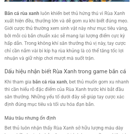
Bắn cá rùa xanh
luôn khiến bet thủ hứng thú vì Rùa Xanh
xuất hiện đều, thưởng lớn và dễ gom xu khi biết đúng mẹo.
Giới cược thủ thường xem sinh vật này như mục tiêu vàng,
bởi mỗi cú bắn chuẩn xác sẽ mang lại lượng điểm cực kỳ
hấp dẫn. Trong không khí săn thưởng thú vị này, tay cược
chỉ cần nắm vài bí kíp hạ rùa khủng là có thể tăng tốc lợi
nhuận và giữ nhịp chơi mượt mà suốt trận.
Dấu hiệu nhận biết Rùa Xanh trong game bắn cá
Khi tham gia
bắn cá rùa xanh
, bet thủ muốn gom xu nhanh
thì cần hiểu rõ đặc điểm của Rùa Xanh trước khi bắt đầu
săn thưởng. Những yếu tố dưới đây sẽ giúp tay cược xác
định đúng mục tiêu và tối ưu hóa đạn bắn.
Máu trâu nhưng ổn định
Bet thủ luôn nhận thấy Rùa Xanh sở hữu lượng máu dày