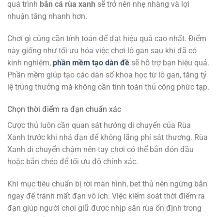
quá trình
bắn cá rùa xanh
sẽ trở nên nhẹ nhàng và lợi
nhuận tăng nhanh hơn.
Chơi gì cũng cần tính toán để đạt hiệu quả cao nhất. Điểm
này giống như tối ưu hóa việc chơi lô gan sau khi đã có
kinh nghiệm,
phần mềm tạo dàn đề
sẽ hỗ trợ bạn hiệu quả.
Phần mềm giúp tạo các dàn số khoa học từ lô gan, tăng tỷ
lệ trúng thưởng mà không cần tính toán thủ công phức tạp.
Chọn thời điểm ra đạn chuẩn xác
Cược thủ luôn cần quan sát hướng di chuyển của Rùa
Xanh trước khi nhả đạn để không lãng phí sát thương. Rùa
Xanh di chuyển chậm nên tay chơi có thể bắn đón đầu
hoặc bắn chéo để tối ưu độ chính xác.
Khi mục tiêu chuẩn bị rời màn hình, bet thủ nên ngừng bắn
ngay để tránh mất đạn vô ích. Việc kiểm soát thời điểm ra
đạn giúp người chơi giữ được nhịp săn rùa ổn định trong